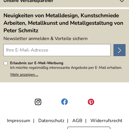
Newsletter
Unsere Versandpartner
Kundenbewertungen (394)
Lieferbedingungen
4,9/5
*****
Neuigkeiten von Metalldesign, Kunstschmiede
Arbeiten, Metallkunst und Metallgestaltung von
Peter Schmitz
Newsletter anmelden & Vorteile sichern
Erlaubnis zur E-Mail-Werbung
Ich möchte regelmäßig interessante Angebote per E-Mail erhalten.
Meine E-Mail-Adresse wird nicht an andere Unternehmen
Mehr anzeigen ...
weitergegeben. Zu statistischen Zwecken wird in anonymer Form
ausgewertet, welche Links im Newsletter geklickt werden. Dabei ist
nicht erkennbar, welche konkrete Person geklickt hat. Diese
Einwilligung zur Nutzung meiner E-Mail-Adresse für Werbezwecke
kann ich jederzeit mit Wirkung für die Zukunft widerrufen, indem ich
den Link "Abmelden" am Ende des Newsletters anklicke. Die
Datenschutzerklärung
habe ich zur Kenntnis genommen.
Impressum
Datenschutz
AGB
Widerrufsrecht