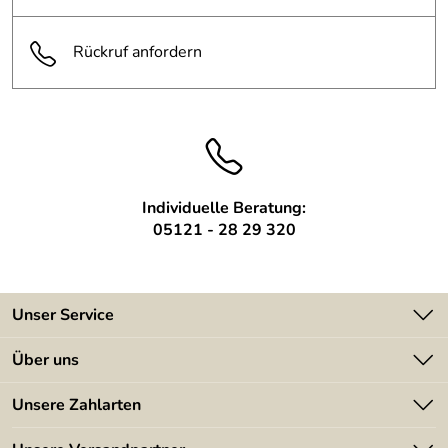
gefällt mir gut
Kaufdatum: 10.04.2008
Rückruf anfordern
Bewertungsdatum: 23.04.2008
Individuelle Beratung:
05121 - 28 29 320
Unser Service
Kontakt
Über uns
Batterieverordnung
Angebote
Unsere Zahlarten
Kundeninformationen
Made in Germany