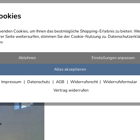
ookies
angebote
Wegebeschreibung
@ Konta
enden Cookies, um Ihnen das bestmögliche Shopping-Erlebnis zu bieten. We
rer Seite weitersurfen, stimmen Sie der Cookie-Nutzung zu. Datenschutzerklä
u.
eleuchtung von Kirchen
Lichtpla
Ablehnen
Einstellungen anpassen
Michaeli
Alles akzeptieren
Lieferfrist 4
Impressum
Datenschutz
AGB
Widerrufsrecht
Widerrufsformular
Vertrag widerrufen
Alle Art