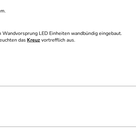
im.
em Wandvorsprung LED Einheiten wandbündig eingebaut.
leuchten das
Kreuz
vortrefflich aus.