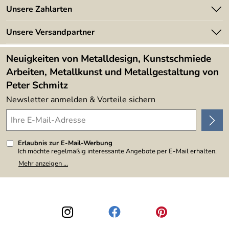
Angebote
Unsere Zahlarten
Kundeninformationen
Made in Germany
Newsletter
Unsere Versandpartner
Kundenbewertungen (394)
Lieferbedingungen
4,9/5
*****
Neuigkeiten von Metalldesign, Kunstschmiede
Arbeiten, Metallkunst und Metallgestaltung von
Peter Schmitz
Newsletter anmelden & Vorteile sichern
Erlaubnis zur E-Mail-Werbung
Ich möchte regelmäßig interessante Angebote per E-Mail erhalten.
Meine E-Mail-Adresse wird nicht an andere Unternehmen
Mehr anzeigen ...
weitergegeben. Zu statistischen Zwecken wird in anonymer Form
ausgewertet, welche Links im Newsletter geklickt werden. Dabei ist
nicht erkennbar, welche konkrete Person geklickt hat. Diese
Einwilligung zur Nutzung meiner E-Mail-Adresse für Werbezwecke
kann ich jederzeit mit Wirkung für die Zukunft widerrufen, indem ich
den Link "Abmelden" am Ende des Newsletters anklicke. Die
Datenschutzerklärung
habe ich zur Kenntnis genommen.