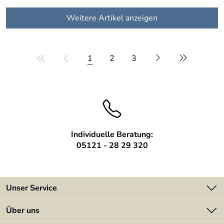
Weitere Artikel anzeigen
1
2
3
Individuelle Beratung:
05121 - 28 29 320
Unser Service
Kontakt
Über uns
Batterieverordnung