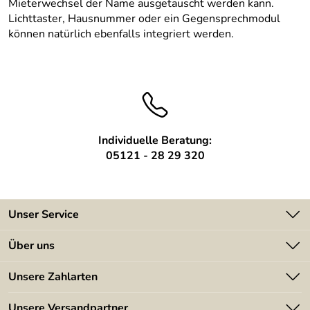
Mieterwechsel der Name ausgetauscht werden kann.
Lichttaster, Hausnummer oder ein Gegensprechmodul
können natürlich ebenfalls integriert werden.
Individuelle Beratung:
05121 - 28 29 320
Unser Service
Kontakt
Über uns
Batterieverordnung
Angebote
Unsere Zahlarten
Kundeninformationen
Made in Germany
Newsletter
Unsere Versandpartner