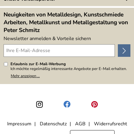
Kundenbewertungen (394)
Lieferbedingungen
4,9/5
*****
Neuigkeiten von Metalldesign, Kunstschmiede
Arbeiten, Metallkunst und Metallgestaltung von
Peter Schmitz
Newsletter anmelden & Vorteile sichern
Erlaubnis zur E-Mail-Werbung
Ich möchte regelmäßig interessante Angebote per E-Mail erhalten.
Meine E-Mail-Adresse wird nicht an andere Unternehmen
Mehr anzeigen ...
weitergegeben. Zu statistischen Zwecken wird in anonymer Form
ausgewertet, welche Links im Newsletter geklickt werden. Dabei ist
nicht erkennbar, welche konkrete Person geklickt hat. Diese
Einwilligung zur Nutzung meiner E-Mail-Adresse für Werbezwecke
kann ich jederzeit mit Wirkung für die Zukunft widerrufen, indem ich
den Link "Abmelden" am Ende des Newsletters anklicke. Die
Datenschutzerklärung
habe ich zur Kenntnis genommen.
Impressum
Datenschutz
AGB
Widerrufsrecht