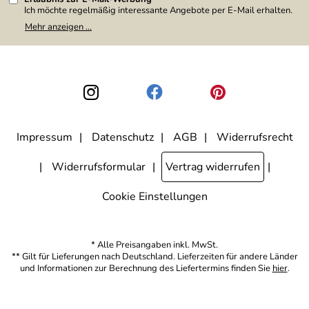
Ich möchte regelmäßig interessante Angebote per E-Mail erhalten.
Meine E-Mail-Adresse wird nicht an andere Unternehmen
Mehr anzeigen ...
weitergegeben. Zu statistischen Zwecken wird in anonymer Form
ausgewertet, welche Links im Newsletter geklickt werden. Dabei ist
nicht erkennbar, welche konkrete Person geklickt hat. Diese
Einwilligung zur Nutzung meiner E-Mail-Adresse für Werbezwecke
kann ich jederzeit mit Wirkung für die Zukunft widerrufen, indem ich
den Link "Abmelden" am Ende des Newsletters anklicke. Die
Datenschutzerklärung
habe ich zur Kenntnis genommen.
Impressum
Datenschutz
AGB
Widerrufsrecht
Widerrufsformular
Vertrag widerrufen
Cookie Einstellungen
* Alle Preisangaben inkl. MwSt.
** Gilt für Lieferungen nach Deutschland. Lieferzeiten für andere Länder
und Informationen zur Berechnung des Liefertermins finden Sie
hier
.