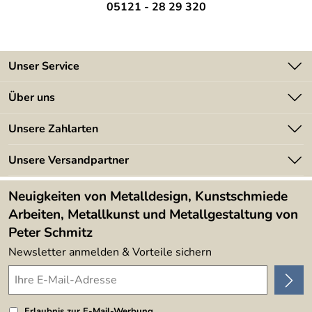
05121 - 28 29 320
Unser Service
Kontakt
Über uns
Batterieverordnung
Angebote
Unsere Zahlarten
Kundeninformationen
Made in Germany
Newsletter
Unsere Versandpartner
Kundenbewertungen (394)
Lieferbedingungen
4,9/5
*****
Neuigkeiten von Metalldesign, Kunstschmiede
Arbeiten, Metallkunst und Metallgestaltung von
Peter Schmitz
Newsletter anmelden & Vorteile sichern
Erlaubnis zur E-Mail-Werbung