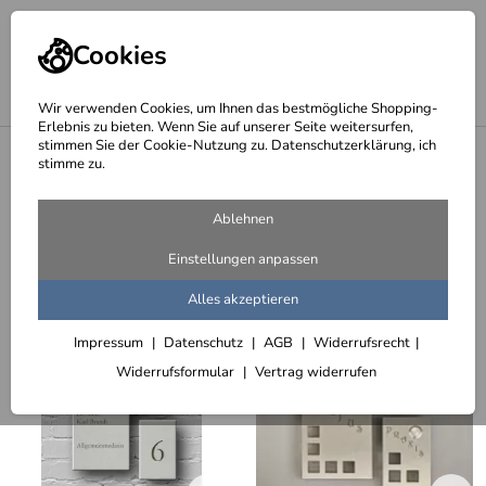
Cookies
Wir verwenden Cookies, um Ihnen das bestmögliche Shopping-
Erlebnis zu bieten. Wenn Sie auf unserer Seite weitersurfen,
stimmen Sie der Cookie-Nutzung zu. Datenschutzerklärung, ich
<
Klingeln, Klingelknöpfe, Klingeltaster, Klingelschilder...
stimme zu.
Klingelschilder eckig, zweiteilig
Ablehnen
13 Artikel
Einstellungen anpassen
Sortieren
Filter (2)
Alles akzeptieren
Impressum
Datenschutz
AGB
Widerrufsrecht
Widerrufsformular
Vertrag widerrufen