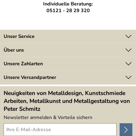
Individuelle Beratung:
05121 - 28 29 320
Unser Service
Kontakt
Über uns
Batterieverordnung
Angebote
Unsere Zahlarten
Kundeninformationen
Made in Germany
Newsletter
Unsere Versandpartner
Kundenbewertungen (394)
Lieferbedingungen
4,9/5
*****
Neuigkeiten von Metalldesign, Kunstschmiede
Arbeiten, Metallkunst und Metallgestaltung von
Peter Schmitz
Newsletter anmelden & Vorteile sichern