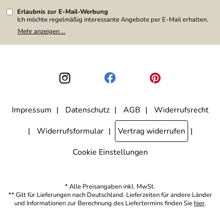
Erlaubnis zur E-Mail-Werbung
Ich möchte regelmäßig interessante Angebote per E-Mail erhalten.
Meine E-Mail-Adresse wird nicht an andere Unternehmen
Mehr anzeigen ...
weitergegeben. Zu statistischen Zwecken wird in anonymer Form
ausgewertet, welche Links im Newsletter geklickt werden. Dabei ist
nicht erkennbar, welche konkrete Person geklickt hat. Diese
Einwilligung zur Nutzung meiner E-Mail-Adresse für Werbezwecke
kann ich jederzeit mit Wirkung für die Zukunft widerrufen, indem ich
den Link "Abmelden" am Ende des Newsletters anklicke. Die
Datenschutzerklärung
habe ich zur Kenntnis genommen.
Impressum
Datenschutz
AGB
Widerrufsrecht
Widerrufsformular
Vertrag widerrufen
Cookie Einstellungen
* Alle Preisangaben inkl. MwSt.
** Gilt für Lieferungen nach Deutschland. Lieferzeiten für andere Länder
und Informationen zur Berechnung des Liefertermins finden Sie
hier
.