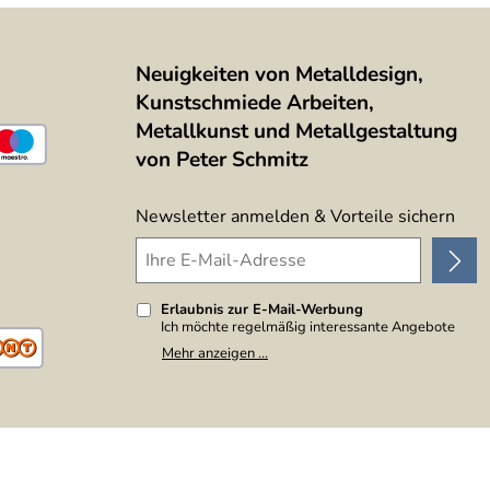
Neuigkeiten von Metalldesign,
Kunstschmiede Arbeiten,
Metallkunst und Metallgestaltung
von Peter Schmitz
Newsletter anmelden & Vorteile sichern
Erlaubnis zur E-Mail-Werbung
Ich möchte regelmäßig interessante Angebote
per E-Mail erhalten. Meine E-Mail-Adresse wird
Mehr anzeigen ...
nicht an andere Unternehmen weitergegeben. Zu
statistischen Zwecken wird in anonymer Form
ausgewertet, welche Links im Newsletter
geklickt werden. Dabei ist nicht erkennbar,
welche konkrete Person geklickt hat. Diese
Einwilligung zur Nutzung meiner E-Mail-Adresse
für Werbezwecke kann ich jederzeit mit Wirkung
für die Zukunft widerrufen, indem ich den Link