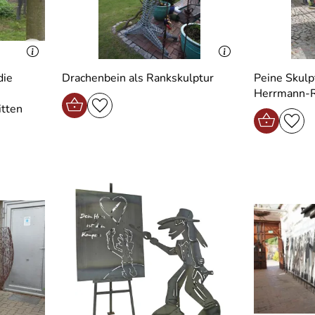
die
Drachenbein als Rankskulptur
Peine Skulp
Herrmann-
itten