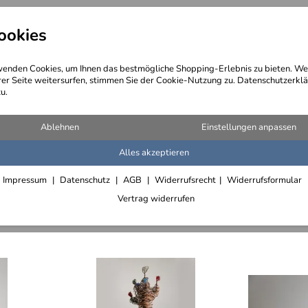
ookies
angebote
Wegebeschreibung
@ Konta
enden Cookies, um Ihnen das bestmögliche Shopping-Erlebnis zu bieten. We
rer Seite weitersurfen, stimmen Sie der Cookie-Nutzung zu. Datenschutzerklä
u.
el)
Ablehnen
Einstellungen anpassen
Alles akzeptieren
n
Blumen aus Glas und Metall
Impressum
Datenschutz
AGB
Widerrufsrecht
Widerrufsformular
Vertrag widerrufen