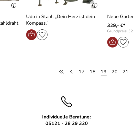
Udo in Stahl. „Dein Herz ist dein
Neue Garte
ahldraht
Kompass.“
329,- €*
Grundpreis: 32
17
18
19
20
21
Individuelle Beratung:
05121 - 28 29 320