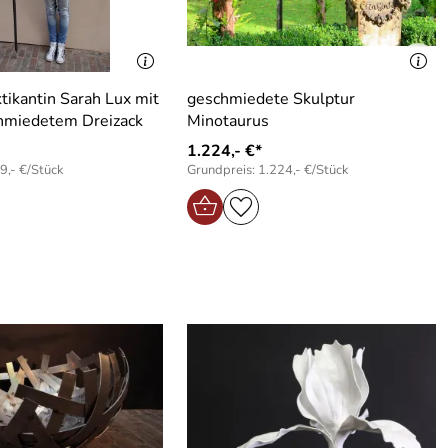
tikantin Sarah Lux mit
geschmiedete Skulptur
hmiedetem Dreizack
Minotaurus
1.224,- €*
9,- €/Stück
Grundpreis: 1.224,- €/Stück