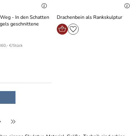
Weg - In den Schatten
Drachenbein als Rankskulptur
ügels geschnittene
360,- €/Stück