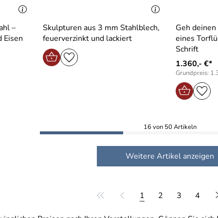
ahl –
Skulpturen aus 3 mm Stahlblech,
Geh deinen 
d Eisen
feuerverzinkt und lackiert
eines Torfl
Schrift
1.360,- €*
Grundpreis: 1.
16 von 50 Artikeln
Weitere Artikel anzeigen
1
2
3
4