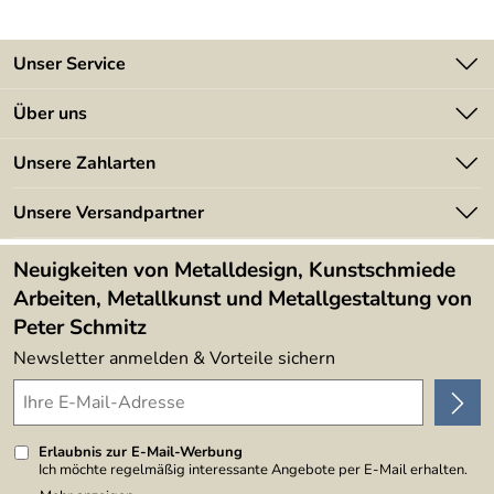
Unser Service
Kontakt
Über uns
Batterieverordnung
Angebote
Unsere Zahlarten
Kundeninformationen
Made in Germany
Newsletter
Unsere Versandpartner
Kundenbewertungen (394)
Lieferbedingungen
4,9/5
*****
Neuigkeiten von Metalldesign, Kunstschmiede
Arbeiten, Metallkunst und Metallgestaltung von
Peter Schmitz
Newsletter anmelden & Vorteile sichern
Erlaubnis zur E-Mail-Werbung
Ich möchte regelmäßig interessante Angebote per E-Mail erhalten.
Meine E-Mail-Adresse wird nicht an andere Unternehmen