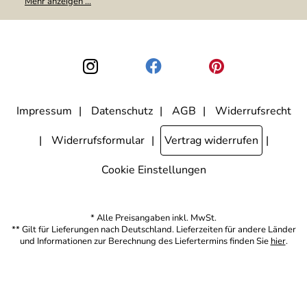
Mehr anzeigen ...
weitergegeben. Zu statistischen Zwecken wird in anonymer Form
ausgewertet, welche Links im Newsletter geklickt werden. Dabei ist
nicht erkennbar, welche konkrete Person geklickt hat. Diese
Einwilligung zur Nutzung meiner E-Mail-Adresse für Werbezwecke
kann ich jederzeit mit Wirkung für die Zukunft widerrufen, indem ich
den Link "Abmelden" am Ende des Newsletters anklicke. Die
Datenschutzerklärung
habe ich zur Kenntnis genommen.
Impressum
Datenschutz
AGB
Widerrufsrecht
Widerrufsformular
Vertrag widerrufen
Cookie Einstellungen
* Alle Preisangaben inkl. MwSt.
** Gilt für Lieferungen nach Deutschland. Lieferzeiten für andere Länder
und Informationen zur Berechnung des Liefertermins finden Sie
hier
.