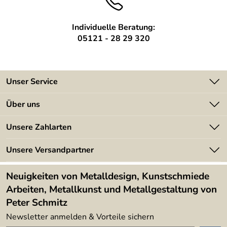
Die Frachtkosten richten sich nach Entfernung und Größe der Treppe.
Steigungen:
6 Stück
Individuelle Beratung:
05121 - 28 29 320
Vierkantrohr feuerverzinkt nach
Stützen:
statischen Erfordernissen
Treppenwange:
Breitflachstahl feuerverzinkt
Unser Service
Kontakt
Über uns
Batterieverordnung
Angebote
Unsere Zahlarten
Kundeninformationen
Made in Germany
Newsletter
Unsere Versandpartner
Kundenbewertungen (394)
Lieferbedingungen
4,9/5
*****
Neuigkeiten von Metalldesign, Kunstschmiede
Arbeiten, Metallkunst und Metallgestaltung von
Peter Schmitz
Newsletter anmelden & Vorteile sichern