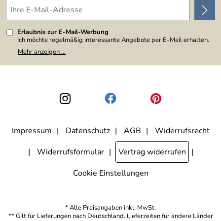
Erlaubnis zur E-Mail-Werbung
Ich möchte regelmäßig interessante Angebote per E-Mail erhalten.
Meine E-Mail-Adresse wird nicht an andere Unternehmen
Mehr anzeigen ...
weitergegeben. Zu statistischen Zwecken wird in anonymer Form
ausgewertet, welche Links im Newsletter geklickt werden. Dabei ist
nicht erkennbar, welche konkrete Person geklickt hat. Diese
Einwilligung zur Nutzung meiner E-Mail-Adresse für Werbezwecke
kann ich jederzeit mit Wirkung für die Zukunft widerrufen, indem ich
den Link "Abmelden" am Ende des Newsletters anklicke. Die
Datenschutzerklärung
habe ich zur Kenntnis genommen.
Impressum
Datenschutz
AGB
Widerrufsrecht
Widerrufsformular
Vertrag widerrufen
Cookie Einstellungen
* Alle Preisangaben inkl. MwSt.
** Gilt für Lieferungen nach Deutschland. Lieferzeiten für andere Länder