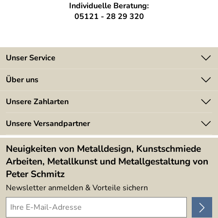
Individuelle Beratung:
05121 - 28 29 320
Unser Service
Kontakt
Über uns
Batterieverordnung
Angebote
Unsere Zahlarten
Kundeninformationen
Made in Germany
Newsletter
Unsere Versandpartner
Kundenbewertungen (394)
Lieferbedingungen
4,9/5
*****
Neuigkeiten von Metalldesign, Kunstschmiede
Arbeiten, Metallkunst und Metallgestaltung von
Peter Schmitz
Newsletter anmelden & Vorteile sichern