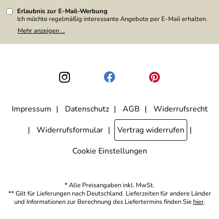
Erlaubnis zur E-Mail-Werbung
Ich möchte regelmäßig interessante Angebote per E-Mail erhalten.
Meine E-Mail-Adresse wird nicht an andere Unternehmen
Mehr anzeigen ...
weitergegeben. Zu statistischen Zwecken wird in anonymer Form
ausgewertet, welche Links im Newsletter geklickt werden. Dabei ist
nicht erkennbar, welche konkrete Person geklickt hat. Diese
Einwilligung zur Nutzung meiner E-Mail-Adresse für Werbezwecke
kann ich jederzeit mit Wirkung für die Zukunft widerrufen, indem ich
den Link "Abmelden" am Ende des Newsletters anklicke. Die
Datenschutzerklärung
habe ich zur Kenntnis genommen.
Impressum
Datenschutz
AGB
Widerrufsrecht
Widerrufsformular
Vertrag widerrufen
Cookie Einstellungen
* Alle Preisangaben inkl. MwSt.
** Gilt für Lieferungen nach Deutschland. Lieferzeiten für andere Länder
und Informationen zur Berechnung des Liefertermins finden Sie
hier
.