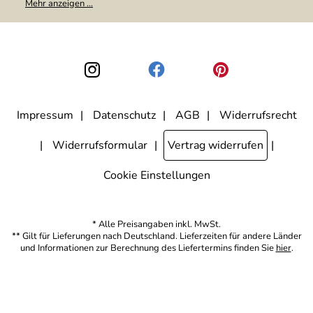
Mehr anzeigen ...
weitergegeben. Zu statistischen Zwecken wird in anonymer Form
ausgewertet, welche Links im Newsletter geklickt werden. Dabei ist
nicht erkennbar, welche konkrete Person geklickt hat. Diese
Einwilligung zur Nutzung meiner E-Mail-Adresse für Werbezwecke
kann ich jederzeit mit Wirkung für die Zukunft widerrufen, indem ich
den Link "Abmelden" am Ende des Newsletters anklicke. Die
Datenschutzerklärung
habe ich zur Kenntnis genommen.
Impressum
Datenschutz
AGB
Widerrufsrecht
Widerrufsformular
Vertrag widerrufen
Cookie Einstellungen
* Alle Preisangaben inkl. MwSt.
** Gilt für Lieferungen nach Deutschland. Lieferzeiten für andere Länder
und Informationen zur Berechnung des Liefertermins finden Sie
hier
.