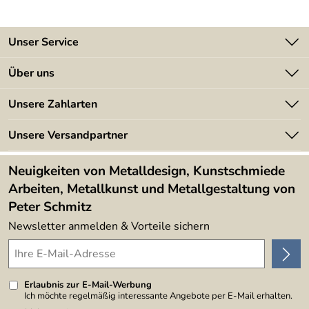
Unser Service
Kontakt
Über uns
Batterieverordnung
Angebote
Unsere Zahlarten
Kundeninformationen
Made in Germany
Newsletter
Unsere Versandpartner
Kundenbewertungen (394)
Lieferbedingungen
4,9/5
*****
Neuigkeiten von Metalldesign, Kunstschmiede
Arbeiten, Metallkunst und Metallgestaltung von
Peter Schmitz
Newsletter anmelden & Vorteile sichern
Erlaubnis zur E-Mail-Werbung
Ich möchte regelmäßig interessante Angebote per E-Mail erhalten.
Meine E-Mail-Adresse wird nicht an andere Unternehmen