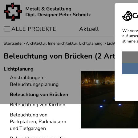
C
ALLE PROJEKTE
Aktuell
Sonder
Wir verw
auf unse
stimme z
Startseite
>
Architektur, Innenarchitektur, Lichtplanung
>
Lichtplanung
Beleuchtung von Brücken
(2 Artikel)
Lichtplanung
Anstrahlungen -
Beleuchtungsplanung
Beleuchtung von Brücken
Beleuchtung von Kirchen
Beleuchtung von
Parkplätzen, Parkhäusern
und Tiefgaragen