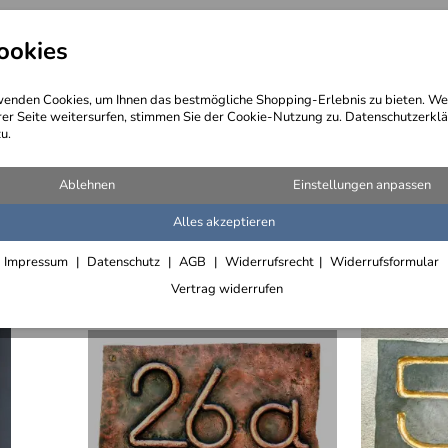
ookies
angebote
Wegebeschreibung
@ Konta
enden Cookies, um Ihnen das bestmögliche Shopping-Erlebnis zu bieten. We
rer Seite weitersurfen, stimmen Sie der Cookie-Nutzung zu. Datenschutzerklä
u.
mäß und nach historischen Vorlagen
l)
Ablehnen
Einstellungen anpassen
Alles akzeptieren
Impressum
Datenschutz
AGB
Widerrufsrecht
Widerrufsformular
Vertrag widerrufen