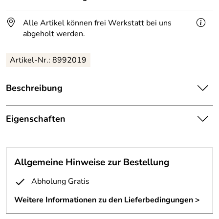
Alle Artikel können frei Werkstatt bei uns
abgeholt werden.
Artikel-Nr.: 8992019
Beschreibung
Hausnummer in Einzelfertigung,
Eigenschaften
zweistellig, gelasert ausS235JR t=6mm starkem,
Hausnummer
verzundertem Stahlblech,
mit rückseitigen Gewindestiften aus
Höhe ca. 95mm,
Allgemeine Hinweise zur Bestellung
Befestigung:
Edelstahl
Ziffernbreite ca. 45mm,
Abholung Gratis
Höhe:
95 mm
per Hand warm über geschmiedet,
Weitere Informationen zu den Lieferbedingungen >
Material:
6 mm Stahl
Schriftart nach Wahl