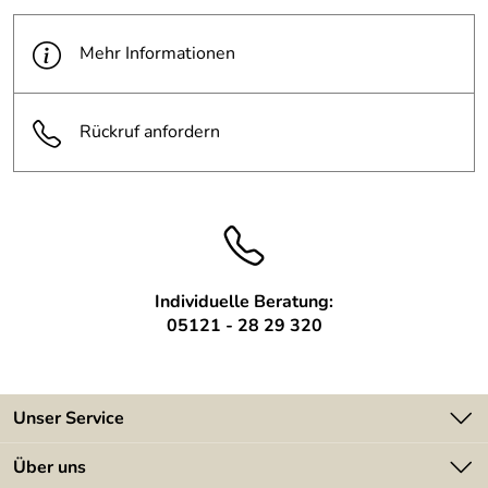
Oberfläche:
Rohstahl, rostet im Aussenbereich
Mehr Informationen
Rückruf anfordern
Individuelle Beratung:
05121 - 28 29 320
Unser Service
Kontakt
Über uns