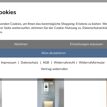
ookies
angebote
Wegebeschreibung
@ Konta
enden Cookies, um Ihnen das bestmögliche Shopping-Erlebnis zu bieten. We
rer Seite weitersurfen, stimmen Sie der Cookie-Nutzung zu. Datenschutzerklä
u.
srollen
en
(75 Artikel)
Ablehnen
Einstellungen anpassen
Alles akzeptieren
Impressum
Datenschutz
AGB
Widerrufsrecht
Widerrufsformular
Vertrag widerrufen