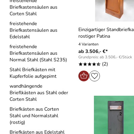
freistehende
Briefkastensäulen aus
Corten Stahl
freistehende
Einzigartiger Standbriefk
Briefkastensäulen aus
rostiger Patina
Edelstahl
4 Varianten
freistehende
ab 3.506,- €*
Briefkastensäulen aus
Grundpreis: ab 3.506,- €/Stück
Normal Stahl (Stahl S235)
(2)
****/
Stahl Briefkästen mit
Kupferfolie aufgepimt
wandhängende
Brieflkästen aus Stahl oder
Corten Stahl
Briefkästen aus Corten
Stahl und Normalstahl
(rostig)
Briefkästen aus Edelstahl