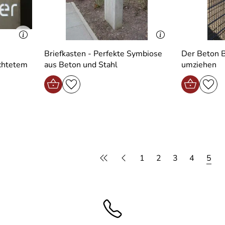
Briefkasten - Perfekte Symbiose
Der Beton B
uchtetem
aus Beton und Stahl
umziehen
1
2
3
4
5