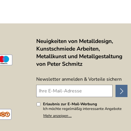
Neuigkeiten von Metalldesign,
Kunstschmiede Arbeiten,
Metallkunst und Metallgestaltung
von Peter Schmitz
Newsletter anmelden & Vorteile sichern
Erlaubnis zur E-Mail-Werbung
Ich möchte regelmäßig interessante Angebote
per E-Mail erhalten. Meine E-Mail-Adresse wird
Mehr anzeigen ...
nicht an andere Unternehmen weitergegeben. Zu
statistischen Zwecken wird in anonymer Form
ausgewertet, welche Links im Newsletter
geklickt werden. Dabei ist nicht erkennbar,