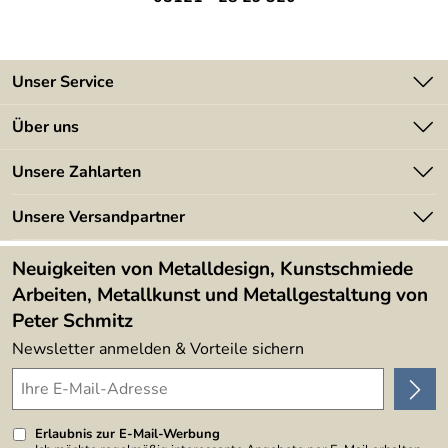
Unser Service
Kontakt
Über uns
Batterieverordnung
Angebote
Unsere Zahlarten
Kundeninformationen
Made in Germany
Newsletter
Unsere Versandpartner
Kundenbewertungen (394)
Lieferbedingungen
4,9/5
*****
Neuigkeiten von Metalldesign, Kunstschmiede
Arbeiten, Metallkunst und Metallgestaltung von
Peter Schmitz
Newsletter anmelden & Vorteile sichern
Erlaubnis zur E-Mail-Werbung