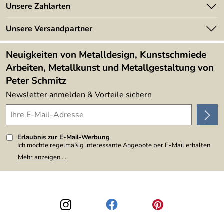
Angebote
Unsere Zahlarten
Kundeninformationen
Made in Germany
Newsletter
Unsere Versandpartner
Kundenbewertungen (394)
Lieferbedingungen
4,9/5
*****
Neuigkeiten von Metalldesign, Kunstschmiede
Arbeiten, Metallkunst und Metallgestaltung von
Peter Schmitz
Newsletter anmelden & Vorteile sichern
Erlaubnis zur E-Mail-Werbung
Ich möchte regelmäßig interessante Angebote per E-Mail erhalten.
Meine E-Mail-Adresse wird nicht an andere Unternehmen
Mehr anzeigen ...
weitergegeben. Zu statistischen Zwecken wird in anonymer Form
ausgewertet, welche Links im Newsletter geklickt werden. Dabei ist
nicht erkennbar, welche konkrete Person geklickt hat. Diese
Einwilligung zur Nutzung meiner E-Mail-Adresse für Werbezwecke
kann ich jederzeit mit Wirkung für die Zukunft widerrufen, indem ich
den Link "Abmelden" am Ende des Newsletters anklicke. Die
Datenschutzerklärung
habe ich zur Kenntnis genommen.