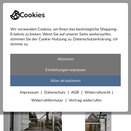
Cookies
Wir verwenden Cookies, um Ihnen das bestmögliche Shopping-
Erlebnis zu bieten. Wenn Sie auf unserer Seite weitersurfen,
stimmen Sie der Cookie-Nutzung zu. Datenschutzerklärung, ich
<
Treppengeländer und Handläufe
stimme zu.
Treppengeländer aus feuerverzinktem
Ablehnen
Stahl
Einstellungen anpassen
45 Artikel
Alles akzeptieren
Sortieren
Filter (2)
Impressum
Datenschutz
AGB
Widerrufsrecht
Widerrufsformular
Vertrag widerrufen