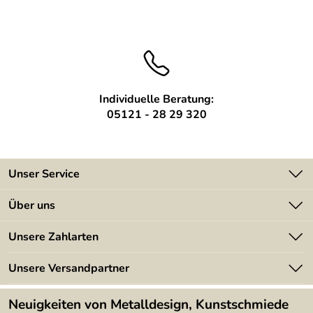
Individuelle Beratung:
05121 - 28 29 320
Unser Service
Kontakt
Über uns
Batterieverordnung
Angebote
Unsere Zahlarten
Kundeninformationen
Made in Germany
Newsletter
Unsere Versandpartner
Kundenbewertungen (394)
Lieferbedingungen
4,9/5
*****
Neuigkeiten von Metalldesign, Kunstschmiede