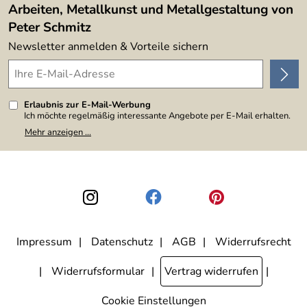
Arbeiten, Metallkunst und Metallgestaltung von
Peter Schmitz
Newsletter anmelden & Vorteile sichern
Erlaubnis zur E-Mail-Werbung
Ich möchte regelmäßig interessante Angebote per E-Mail erhalten.
Meine E-Mail-Adresse wird nicht an andere Unternehmen
Mehr anzeigen ...
weitergegeben. Zu statistischen Zwecken wird in anonymer Form
ausgewertet, welche Links im Newsletter geklickt werden. Dabei ist
nicht erkennbar, welche konkrete Person geklickt hat. Diese
Einwilligung zur Nutzung meiner E-Mail-Adresse für Werbezwecke
kann ich jederzeit mit Wirkung für die Zukunft widerrufen, indem ich
den Link "Abmelden" am Ende des Newsletters anklicke. Die
Datenschutzerklärung
habe ich zur Kenntnis genommen.
Impressum
Datenschutz
AGB
Widerrufsrecht
Widerrufsformular
Vertrag widerrufen
Cookie Einstellungen