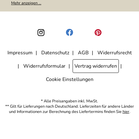
Meine E-Mail-Adresse wird nicht an andere Unternehmen
Mehr anzeigen ...
weitergegeben. Zu statistischen Zwecken wird in anonymer Form
ausgewertet, welche Links im Newsletter geklickt werden. Dabei ist
nicht erkennbar, welche konkrete Person geklickt hat. Diese
Einwilligung zur Nutzung meiner E-Mail-Adresse für Werbezwecke
kann ich jederzeit mit Wirkung für die Zukunft widerrufen, indem ich
den Link "Abmelden" am Ende des Newsletters anklicke. Die
Datenschutzerklärung
habe ich zur Kenntnis genommen.
Impressum
Datenschutz
AGB
Widerrufsrecht
Widerrufsformular
Vertrag widerrufen
Cookie Einstellungen
* Alle Preisangaben inkl. MwSt.
** Gilt für Lieferungen nach Deutschland. Lieferzeiten für andere Länder
und Informationen zur Berechnung des Liefertermins finden Sie
hier
.