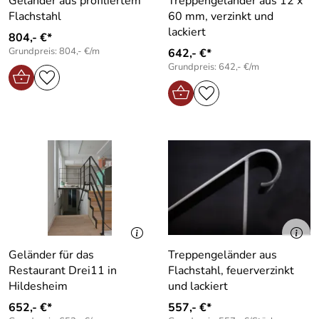
Geländer aus profiliertem
Treppengeländer aus 12 x
Flachstahl
60 mm, verzinkt und
lackiert
804,- €*
Grundpreis: 804,- €/m
642,- €*
Grundpreis: 642,- €/m
Geländer für das
Treppengeländer aus
Restaurant Drei11 in
Flachstahl, feuerverzinkt
Hildesheim
und lackiert
652,- €*
557,- €*