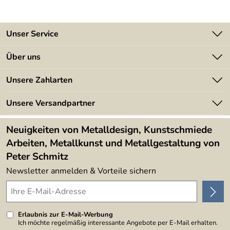
Unser Service
Kontakt
Über uns
Batterieverordnung
Angebote
Unsere Zahlarten
Kundeninformationen
Made in Germany
Newsletter
Unsere Versandpartner
Kundenbewertungen (394)
Lieferbedingungen
4,9/5
*****
Neuigkeiten von Metalldesign, Kunstschmiede
Arbeiten, Metallkunst und Metallgestaltung von
Peter Schmitz
Newsletter anmelden & Vorteile sichern
Erlaubnis zur E-Mail-Werbung
Ich möchte regelmäßig interessante Angebote per E-Mail erhalten.