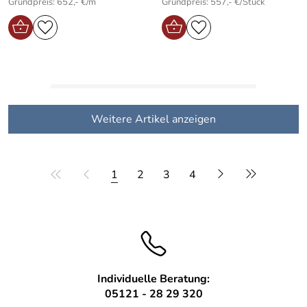
Grundpreis: 652,- €/m
Grundpreis: 557,- €/Stück
Weitere Artikel anzeigen
1
2
3
4
Individuelle Beratung:
05121 - 28 29 320