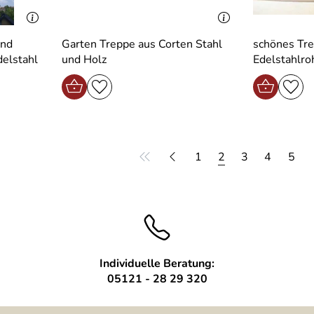
und
Garten Treppe aus Corten Stahl
schönes Tr
elstahl
und Holz
Edelstahlro
1
2
3
4
5
Individuelle Beratung:
05121 - 28 29 320