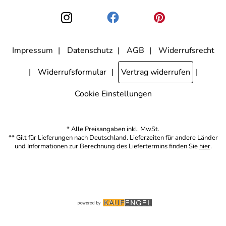
kann ich jederzeit mit Wirkung für die Zukunft widerrufen, indem ich
den Link "Abmelden" am Ende des Newsletters anklicke. Die
Datenschutzerklärung
habe ich zur Kenntnis genommen.
Impressum
Datenschutz
AGB
Widerrufsrecht
Widerrufsformular
Vertrag widerrufen
Cookie Einstellungen
* Alle Preisangaben inkl. MwSt.
** Gilt für Lieferungen nach Deutschland. Lieferzeiten für andere Länder
und Informationen zur Berechnung des Liefertermins finden Sie
hier
.