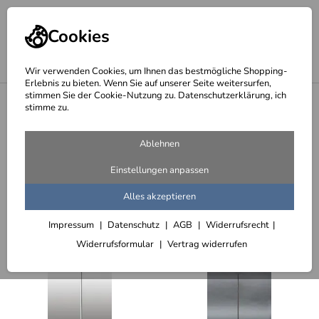
Cookies
Wir verwenden Cookies, um Ihnen das bestmögliche Shopping-
Erlebnis zu bieten. Wenn Sie auf unserer Seite weitersurfen,
stimmen Sie der Cookie-Nutzung zu. Datenschutzerklärung, ich
<
Podeste und Sockel für Skulpturen
stimme zu.
Skulpturensockel aus eine
Ablehnen
Grundplatte mit Rundeisen
Einstellungen anpassen
20 Artikel
Alles akzeptieren
Sortieren
Filter (2)
Impressum
Datenschutz
AGB
Widerrufsrecht
Widerrufsformular
Vertrag widerrufen