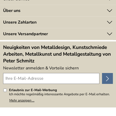
Kontakt
Über uns
Batterieverordnung
Angebote
Unsere Zahlarten
Kundeninformationen
Made in Germany
Newsletter
Unsere Versandpartner
Kundenbewertungen (394)
Lieferbedingungen
4,9/5
*****
Neuigkeiten von Metalldesign, Kunstschmiede
Arbeiten, Metallkunst und Metallgestaltung von
Peter Schmitz
Newsletter anmelden & Vorteile sichern
Erlaubnis zur E-Mail-Werbung
Ich möchte regelmäßig interessante Angebote per E-Mail erhalten.
Meine E-Mail-Adresse wird nicht an andere Unternehmen
Mehr anzeigen ...
weitergegeben. Zu statistischen Zwecken wird in anonymer Form
ausgewertet, welche Links im Newsletter geklickt werden. Dabei ist
nicht erkennbar, welche konkrete Person geklickt hat. Diese
Einwilligung zur Nutzung meiner E-Mail-Adresse für Werbezwecke