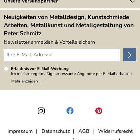
Newsletter
Unsere Versandpartner
Kundenbewertungen (394)
Lieferbedingungen
4,9/5
*****
Neuigkeiten von Metalldesign, Kunstschmiede
Arbeiten, Metallkunst und Metallgestaltung von
Peter Schmitz
Newsletter anmelden & Vorteile sichern
Erlaubnis zur E-Mail-Werbung
Ich möchte regelmäßig interessante Angebote per E-Mail erhalten.
Meine E-Mail-Adresse wird nicht an andere Unternehmen
Mehr anzeigen ...
weitergegeben. Zu statistischen Zwecken wird in anonymer Form
ausgewertet, welche Links im Newsletter geklickt werden. Dabei ist
nicht erkennbar, welche konkrete Person geklickt hat. Diese
Einwilligung zur Nutzung meiner E-Mail-Adresse für Werbezwecke
kann ich jederzeit mit Wirkung für die Zukunft widerrufen, indem ich
den Link "Abmelden" am Ende des Newsletters anklicke. Die
Datenschutzerklärung
habe ich zur Kenntnis genommen.
Impressum
Datenschutz
AGB
Widerrufsrecht