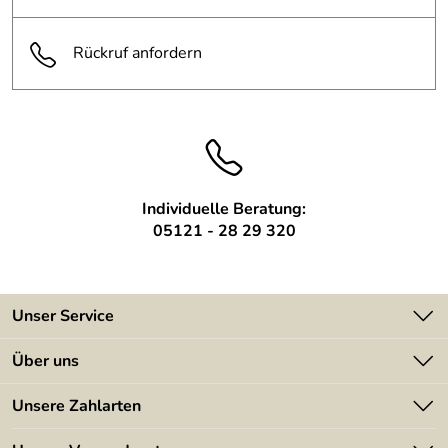
3 mm Stahlblech, 6 Rund
Material:
Vollmaterial
Rückruf anfordern
Oberfläche:
farblos lackiert
Individuelle Beratung:
05121 - 28 29 320
Unser Service
Kontakt
Über uns
Batterieverordnung
Angebote
Unsere Zahlarten
Kundeninformationen
Made in Germany