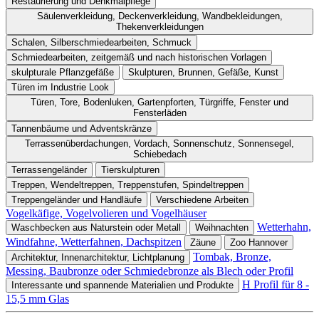
Restaurierung und Denkmalpflege
Säulenverkleidung, Deckenverkleidung, Wandbekleidungen,
Thekenverkleidungen
Schalen, Silberschmiedearbeiten, Schmuck
Schmiedearbeiten, zeitgemäß und nach historischen Vorlagen
skulpturale Pflanzgefäße
Skulpturen, Brunnen, Gefäße, Kunst
Türen im Industrie Look
Türen, Tore, Bodenluken, Gartenpforten, Türgriffe, Fenster und
Fensterläden
Tannenbäume und Adventskränze
Terrassenüberdachungen, Vordach, Sonnenschutz, Sonnensegel,
Schiebedach
Terrassengeländer
Tierskulpturen
Treppen, Wendeltreppen, Treppenstufen, Spindeltreppen
Treppengeländer und Handläufe
Verschiedene Arbeiten
Vogelkäfige, Vogelvolieren und Vogelhäuser
Wetterhahn,
Waschbecken aus Naturstein oder Metall
Weihnachten
Windfahne, Wetterfahnen, Dachspitzen
Zäune
Zoo Hannover
Tombak, Bronze,
Architektur, Innenarchitektur, Lichtplanung
Messing, Baubronze oder Schmiedebronze als Blech oder Profil
H Profil für 8 -
Interessante und spannende Materialien und Produkte
15,5 mm Glas