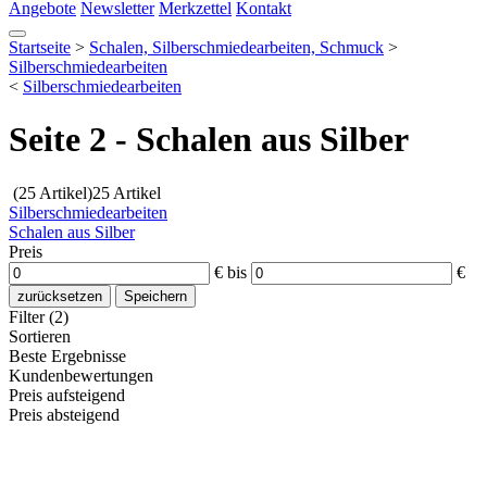
Angebote
Newsletter
Merkzettel
Kontakt
Startseite
>
Schalen, Silberschmiedearbeiten, Schmuck
>
Silberschmiedearbeiten
<
Silberschmiedearbeiten
Seite 2 - Schalen aus Silber
(25 Artikel)
25 Artikel
Silberschmiedearbeiten
Schalen aus Silber
Preis
€
bis
€
zurücksetzen
Speichern
Filter (2)
Sortieren
Beste Ergebnisse
Kundenbewertungen
Preis aufsteigend
Preis absteigend