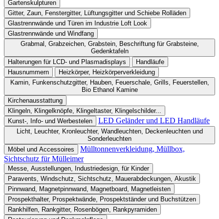
Gartenskulpturen
Gitter, Zaun, Fenstergitter, Lüftungsgitter und Schiebe Rolläden
Glastrennwände und Türen im Industrie Loft Look
Glastrennwände und Windfang
Grabmal, Grabzeichen, Grabstein, Beschriftung für Grabsteine,
Gedenktafeln
Halterungen für LCD- und Plasmadisplays
Handläufe
Hausnummern
Heizkörper, Heizkörperverkleidung
Kamin, Funkenschutzgitter, Hauben, Feuerschale, Grills, Feuerstellen,
Bio Ethanol Kamine
Kirchenausstattung
Klingeln, Klingelknöpfe, Klingeltaster, Klingelschilder...
LED Geländer und LED Handläufe
Kunst-, Info- und Werbestelen
Licht, Leuchter, Kronleuchter, Wandleuchten, Deckenleuchten und
Sonderleuchten
Mülltonnenverkleidung, Müllbox,
Möbel und Accessoires
Sichtschutz für Mülleimer
Messe, Ausstellungen, Industriedesign, für Kinder
Paravents, Windschutz, Sichtschutz, Mauerabdeckungen, Akustik
Pinnwand, Magnetpinnwand, Magnetboard, Magnetleisten
Prospekthalter, Prospektwände, Prospektständer und Buchstützen
Rankhilfen, Rankgitter, Rosenbögen, Rankpyramiden