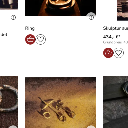
Ring
Skulptur au
edet
434,- €*
Grundpreis: 43