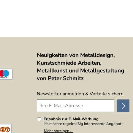
Neuigkeiten von Metalldesign,
Kunstschmiede Arbeiten,
Metallkunst und Metallgestaltung
von Peter Schmitz
Newsletter anmelden & Vorteile sichern
Erlaubnis zur E-Mail-Werbung
Ich möchte regelmäßig interessante Angebote
per E-Mail erhalten. Meine E-Mail-Adresse wird
Mehr anzeigen ...
nicht an andere Unternehmen weitergegeben. Zu