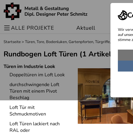
C
ALLE PROJEKTE
Aktuell
Sonder
Wir verw
auf unse
stimme z
Startseite
>
Türen, Tore, Bodenluken, Gartenpforten, Türgriffe, Fenster un
Rundbogen Loft Türen
(1 Artikel)
Türen im Industrie Look
Doppeltüren im Loft Look
durchschwingende Loft
Türen mit einem Pivot
Beschlag
Loft Tür mit
Schmuckmotiven
Loft Türen lackiert nach
RAL oder