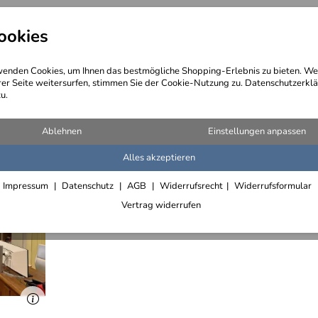
ookies
angebote
Wegebeschreibung
@ Konta
enden Cookies, um Ihnen das bestmögliche Shopping-Erlebnis zu bieten. We
rer Seite weitersurfen, stimmen Sie der Cookie-Nutzung zu. Datenschutzerklä
u.
d Fensterläden
>
Türen im Industrie Look
Ablehnen
Einstellungen anpassen
Alles akzeptieren
Impressum
Datenschutz
AGB
Widerrufsrecht
Widerrufsformular
Vertrag widerrufen