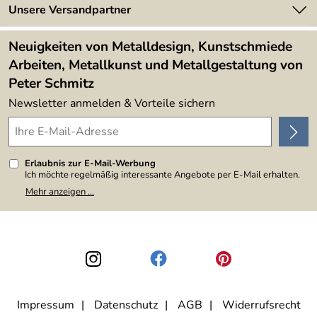
Newsletter
Unsere Versandpartner
Kundenbewertungen (394)
Lieferbedingungen
4,9/5
*****
Neuigkeiten von Metalldesign, Kunstschmiede
Arbeiten, Metallkunst und Metallgestaltung von
Peter Schmitz
Newsletter anmelden & Vorteile sichern
Erlaubnis zur E-Mail-Werbung
Ich möchte regelmäßig interessante Angebote per E-Mail erhalten.
Meine E-Mail-Adresse wird nicht an andere Unternehmen
Mehr anzeigen ...
weitergegeben. Zu statistischen Zwecken wird in anonymer Form
ausgewertet, welche Links im Newsletter geklickt werden. Dabei ist
nicht erkennbar, welche konkrete Person geklickt hat. Diese
Einwilligung zur Nutzung meiner E-Mail-Adresse für Werbezwecke
kann ich jederzeit mit Wirkung für die Zukunft widerrufen, indem ich
den Link "Abmelden" am Ende des Newsletters anklicke. Die
Datenschutzerklärung
habe ich zur Kenntnis genommen.
Impressum
Datenschutz
AGB
Widerrufsrecht