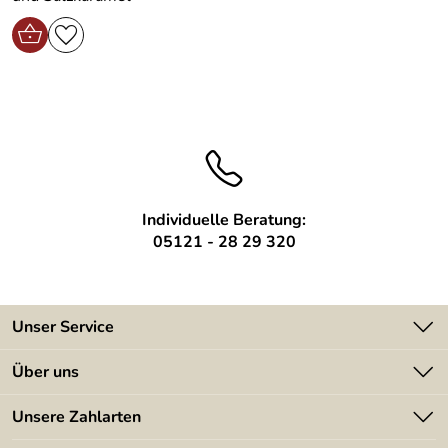
Individuelle Beratung:
05121 - 28 29 320
Unser Service
Kontakt
Über uns
Batterieverordnung
Angebote
Unsere Zahlarten
Kundeninformationen
Made in Germany