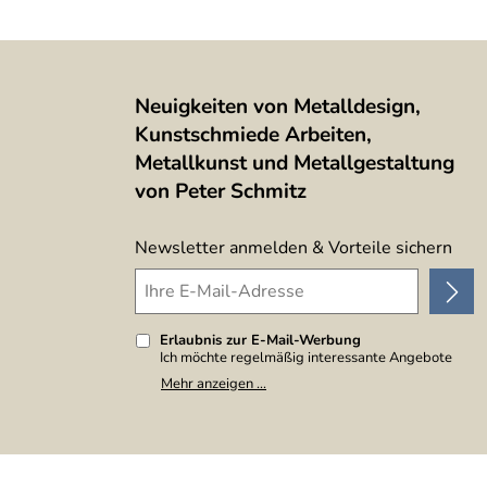
Neuigkeiten von Metalldesign,
Kunstschmiede Arbeiten,
Metallkunst und Metallgestaltung
von Peter Schmitz
Newsletter anmelden & Vorteile sichern
Erlaubnis zur E-Mail-Werbung
Ich möchte regelmäßig interessante Angebote
per E-Mail erhalten. Meine E-Mail-Adresse wird
Mehr anzeigen ...
nicht an andere Unternehmen weitergegeben. Zu
statistischen Zwecken wird in anonymer Form
ausgewertet, welche Links im Newsletter
geklickt werden. Dabei ist nicht erkennbar,
welche konkrete Person geklickt hat. Diese
Einwilligung zur Nutzung meiner E-Mail-Adresse