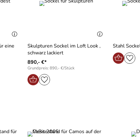
r eine
Skulpturen Sockel im Loft Look ,
Stahl Sockel
schwarz lackiert
890,- €*
Grundpreis: 890,- €/Stück