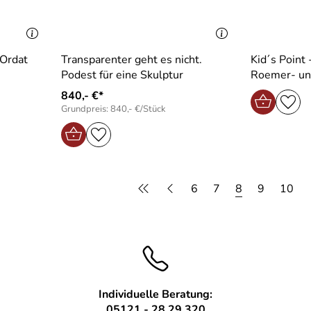
 Ordat
Transparenter geht es nicht.
Kid´s Point
Podest für eine Skulptur
Roemer- un
840,- €*
Grundpreis: 840,- €/Stück
6
7
8
9
10
Individuelle Beratung:
05121 - 28 29 320