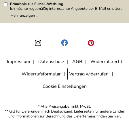
Erlaubnis zur E-Mail-Werbung
Ich möchte regelmäßig interessante Angebote per E-Mail erhalten.
Meine E-Mail-Adresse wird nicht an andere Unternehmen
Mehr anzeigen ...
weitergegeben. Zu statistischen Zwecken wird in anonymer Form
ausgewertet, welche Links im Newsletter geklickt werden. Dabei ist
nicht erkennbar, welche konkrete Person geklickt hat. Diese
Einwilligung zur Nutzung meiner E-Mail-Adresse für Werbezwecke
kann ich jederzeit mit Wirkung für die Zukunft widerrufen, indem ich
den Link "Abmelden" am Ende des Newsletters anklicke. Die
Datenschutzerklärung
habe ich zur Kenntnis genommen.
Impressum
Datenschutz
AGB
Widerrufsrecht
Widerrufsformular
Vertrag widerrufen
Cookie Einstellungen
* Alle Preisangaben inkl. MwSt.
** Gilt für Lieferungen nach Deutschland. Lieferzeiten für andere Länder
und Informationen zur Berechnung des Liefertermins finden Sie
hier
.