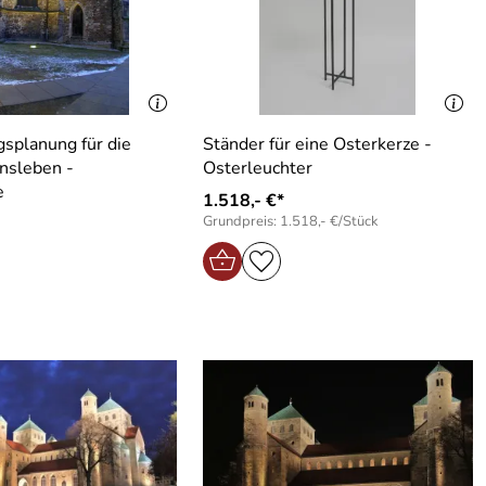
splanung für die
Ständer für eine Osterkerze -
nsleben -
Osterleuchter
e
1.518,- €*
Grundpreis: 1.518,- €/Stück