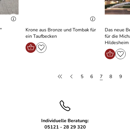
"
Krone aus Bronze und Tombak für
Das neue B
ein Taufbecken
für die Mich
Hildesheim
5
6
7
8
9
Individuelle Beratung:
05121 - 28 29 320