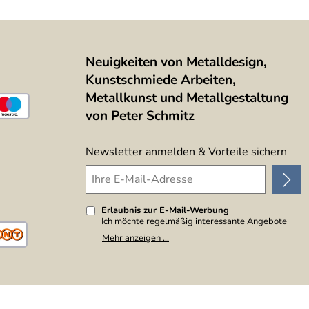
Neuigkeiten von Metalldesign,
Kunstschmiede Arbeiten,
Metallkunst und Metallgestaltung
von Peter Schmitz
Newsletter anmelden & Vorteile sichern
Erlaubnis zur E-Mail-Werbung
Ich möchte regelmäßig interessante Angebote
per E-Mail erhalten. Meine E-Mail-Adresse wird
Mehr anzeigen ...
nicht an andere Unternehmen weitergegeben. Zu
statistischen Zwecken wird in anonymer Form
ausgewertet, welche Links im Newsletter
geklickt werden. Dabei ist nicht erkennbar,
welche konkrete Person geklickt hat. Diese
Einwilligung zur Nutzung meiner E-Mail-Adresse
für Werbezwecke kann ich jederzeit mit Wirkung