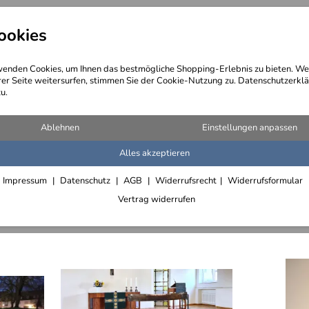
ookies
angebote
Wegebeschreibung
@ Konta
enden Cookies, um Ihnen das bestmögliche Shopping-Erlebnis zu bieten. We
rer Seite weitersurfen, stimmen Sie der Cookie-Nutzung zu. Datenschutzerklä
u.
el)
Ablehnen
Einstellungen anpassen
Alles akzeptieren
Restaurierung von Kirchentüren
Weihwasser Schalen, Weihwasser Becken
Impressum
Datenschutz
AGB
Widerrufsrecht
Widerrufsformular
Vertrag widerrufen