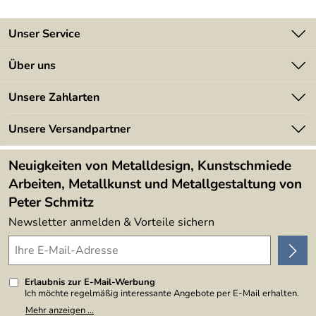
Unser Service
Kontakt
Über uns
Batterieverordnung
Angebote
Unsere Zahlarten
Kundeninformationen
Made in Germany
Newsletter
Unsere Versandpartner
Kundenbewertungen (394)
Lieferbedingungen
4,9/5
*****
Neuigkeiten von Metalldesign, Kunstschmiede
Arbeiten, Metallkunst und Metallgestaltung von
Peter Schmitz
Newsletter anmelden & Vorteile sichern
Erlaubnis zur E-Mail-Werbung
Ich möchte regelmäßig interessante Angebote per E-Mail erhalten.
Meine E-Mail-Adresse wird nicht an andere Unternehmen
Mehr anzeigen ...
weitergegeben. Zu statistischen Zwecken wird in anonymer Form