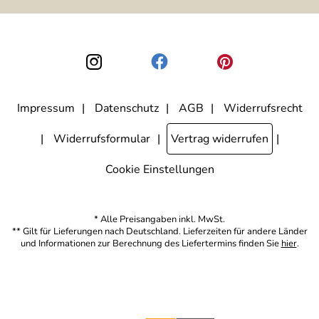
ausgewertet, welche Links im Newsletter geklickt werden. Dabei ist
nicht erkennbar, welche konkrete Person geklickt hat. Diese
Einwilligung zur Nutzung meiner E-Mail-Adresse für Werbezwecke
kann ich jederzeit mit Wirkung für die Zukunft widerrufen, indem ich
den Link "Abmelden" am Ende des Newsletters anklicke. Die
Datenschutzerklärung
habe ich zur Kenntnis genommen.
Impressum
Datenschutz
AGB
Widerrufsrecht
Widerrufsformular
Vertrag widerrufen
Cookie Einstellungen
* Alle Preisangaben inkl. MwSt.
** Gilt für Lieferungen nach Deutschland. Lieferzeiten für andere Länder
und Informationen zur Berechnung des Liefertermins finden Sie
hier
.