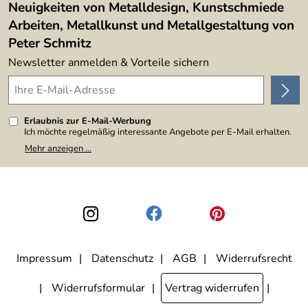
Neuigkeiten von Metalldesign, Kunstschmiede
Arbeiten, Metallkunst und Metallgestaltung von
Peter Schmitz
Newsletter anmelden & Vorteile sichern
Erlaubnis zur E-Mail-Werbung
Ich möchte regelmäßig interessante Angebote per E-Mail erhalten.
Meine E-Mail-Adresse wird nicht an andere Unternehmen
Mehr anzeigen ...
weitergegeben. Zu statistischen Zwecken wird in anonymer Form
ausgewertet, welche Links im Newsletter geklickt werden. Dabei ist
nicht erkennbar, welche konkrete Person geklickt hat. Diese
Einwilligung zur Nutzung meiner E-Mail-Adresse für Werbezwecke
kann ich jederzeit mit Wirkung für die Zukunft widerrufen, indem ich
den Link "Abmelden" am Ende des Newsletters anklicke. Die
Datenschutzerklärung
habe ich zur Kenntnis genommen.
Impressum
Datenschutz
AGB
Widerrufsrecht
Widerrufsformular
Vertrag widerrufen