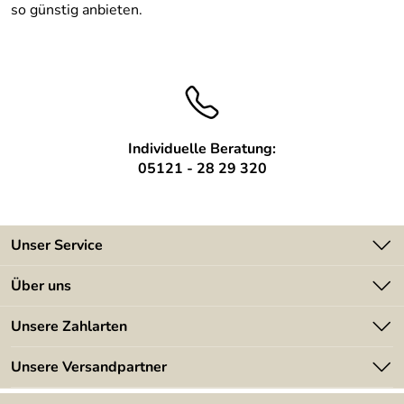
so günstig anbieten.
Individuelle Beratung:
05121 - 28 29 320
Unser Service
Kontakt
Über uns
Batterieverordnung
Angebote
Unsere Zahlarten
Kundeninformationen
Made in Germany
Newsletter
Unsere Versandpartner
Kundenbewertungen (394)
Lieferbedingungen
4,9/5
*****