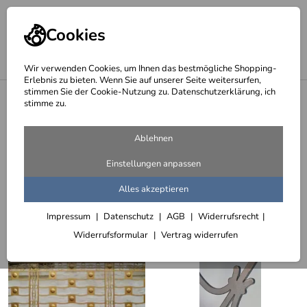
Cookies
Wir verwenden Cookies, um Ihnen das bestmögliche Shopping-
Erlebnis zu bieten. Wenn Sie auf unserer Seite weitersurfen,
stimmen Sie der Cookie-Nutzung zu. Datenschutzerklärung, ich
<
Balkongeländer
stimme zu.
Balkongeländer mit geschmiedeten
Ablehnen
Schmuckornamenten
Einstellungen anpassen
11 Artikel
Alles akzeptieren
Sortieren
Filter (2)
Impressum
Datenschutz
AGB
Widerrufsrecht
Widerrufsformular
Vertrag widerrufen