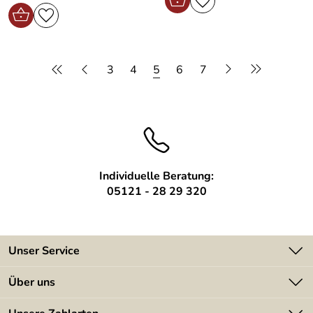
3
4
5
6
7
Individuelle Beratung:
05121 - 28 29 320
Unser Service
Kontakt
Über uns
Batterieverordnung
Angebote