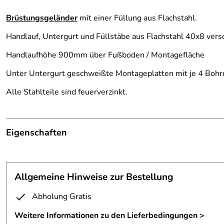
Brüstungsgeländer
mit einer Füllung aus Flachstahl.
Handlauf, Untergurt und Füllstäbe aus Flachstahl 40x8 vers
Handlaufhöhe 900mm über Fußboden / Montagefläche
Unter Untergurt geschweißte Montageplatten mit je 4 Bohr
Alle Stahlteile sind feuerverzinkt.
Eigenschaften
Geländer
Befestigungsmaterial:
kann gegen Mehrkosten mit gel
Allgemeine Hinweise zur Bestellung
Material:
Stahl, feuerverzinkt
Abholung Gratis
Rahmen:
Flachstahl 40 x 8 mm
Weitere Informationen zu den Lieferbedingungen >