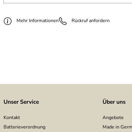
Füllung:
Flachstahl 40 x 8 mm
Pfosten:
Flachstahl 40 x 8 mm
Mehr Informationen
Rückruf anfordern
Unser Service
Über uns
Kontakt
Angebote
Batterieverordnung
Made in Ger