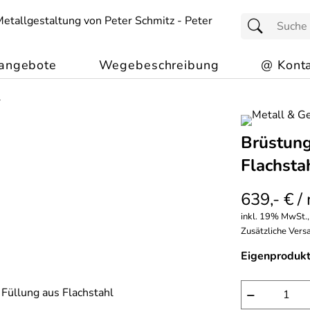
angebote
Wegebeschreibung
@ Konta
l
Brüstung
Flachsta
639,- € /
inkl. 19% MwSt.,
Zusätzliche Versa
Eigenprodukt
−