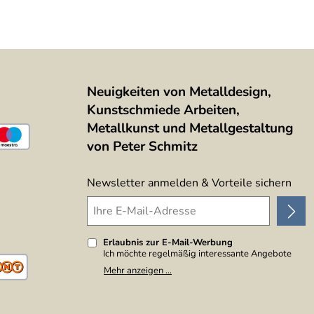
Neuigkeiten von Metalldesign,
Kunstschmiede Arbeiten,
Metallkunst und Metallgestaltung
von Peter Schmitz
Newsletter anmelden & Vorteile sichern
Erlaubnis zur E-Mail-Werbung
Ich möchte regelmäßig interessante Angebote
per E-Mail erhalten. Meine E-Mail-Adresse wird
Mehr anzeigen ...
nicht an andere Unternehmen weitergegeben. Zu
statistischen Zwecken wird in anonymer Form
ausgewertet, welche Links im Newsletter
geklickt werden. Dabei ist nicht erkennbar,