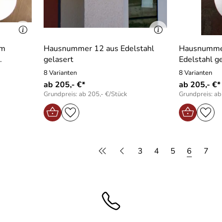
mm
Hausnummer 12 aus Edelstahl
Hausnumme
.
gelasert
Edelstahl g
8 Varianten
8 Varianten
ab 205,- €*
ab 205,- €*
Grundpreis: ab 205,- €/Stück
Grundpreis: ab
3
4
5
6
7