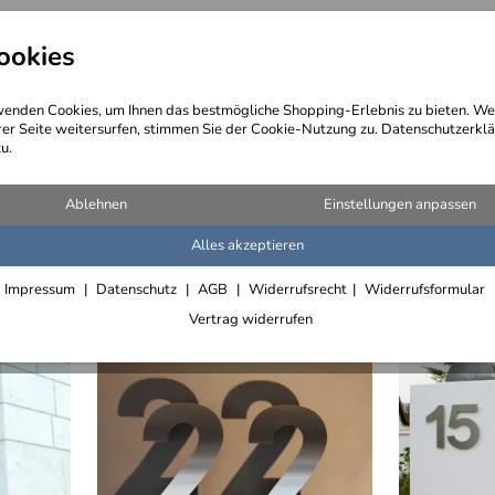
ookies
angebote
Wegebeschreibung
@ Konta
enden Cookies, um Ihnen das bestmögliche Shopping-Erlebnis zu bieten. We
rer Seite weitersurfen, stimmen Sie der Cookie-Nutzung zu. Datenschutzerklä
u.
nummern
(111 Artikel)
Ablehnen
Einstellungen anpassen
Alles akzeptieren
Impressum
Datenschutz
AGB
Widerrufsrecht
Widerrufsformular
Vertrag widerrufen