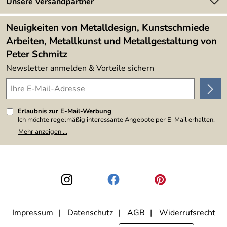
Newsletter
Unsere Versandpartner
Kundenbewertungen (394)
Lieferbedingungen
4,9/5
*****
Neuigkeiten von Metalldesign, Kunstschmiede
Arbeiten, Metallkunst und Metallgestaltung von
Peter Schmitz
Newsletter anmelden & Vorteile sichern
Erlaubnis zur E-Mail-Werbung
Ich möchte regelmäßig interessante Angebote per E-Mail erhalten.
Meine E-Mail-Adresse wird nicht an andere Unternehmen
Mehr anzeigen ...
weitergegeben. Zu statistischen Zwecken wird in anonymer Form
ausgewertet, welche Links im Newsletter geklickt werden. Dabei ist
nicht erkennbar, welche konkrete Person geklickt hat. Diese
Einwilligung zur Nutzung meiner E-Mail-Adresse für Werbezwecke
kann ich jederzeit mit Wirkung für die Zukunft widerrufen, indem ich
den Link "Abmelden" am Ende des Newsletters anklicke. Die
Datenschutzerklärung
habe ich zur Kenntnis genommen.
Impressum
Datenschutz
AGB
Widerrufsrecht