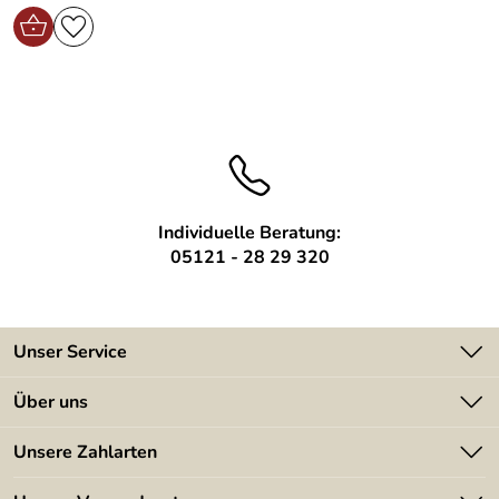
Individuelle Beratung:
05121 - 28 29 320
Unser Service
Kontakt
Über uns
Batterieverordnung
Angebote
Unsere Zahlarten
Kundeninformationen
Made in Germany