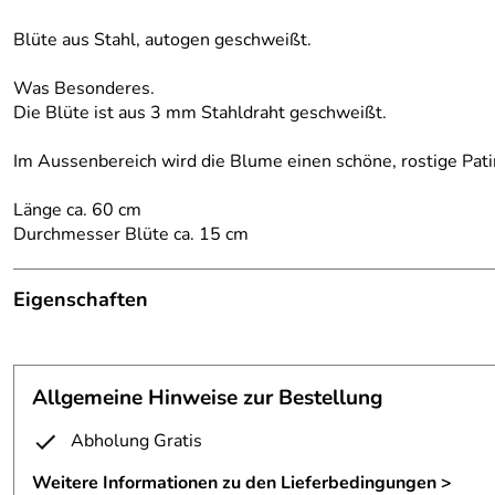
Blüte aus Stahl, autogen geschweißt.
Was Besonderes.
Die Blüte ist aus 3 mm Stahldraht geschweißt.
Im Aussenbereich wird die Blume einen schöne, rostige Pati
Länge ca. 60 cm
Durchmesser Blüte ca. 15 cm
Eigenschaften
Grabschmuck
Anmerkung:
wird im Aussenreich rosten
Allgemeine Hinweise zur Bestellung
Durchmesser:
ca. 15 cm
Abholung Gratis
Fertigungsverfahren:
autogen geschweißt
Weitere Informationen zu den Lieferbedingungen >