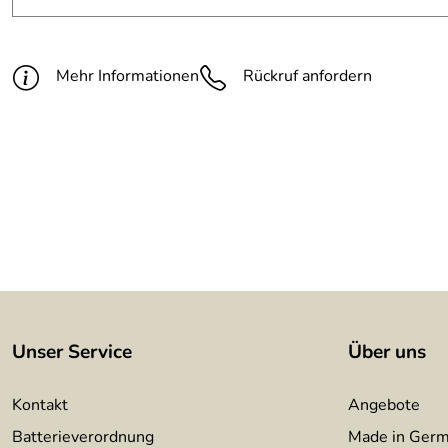
Länge:
ca. 60 cm
Material:
3 mm Stahl Draht
Mehr Informationen
Rückruf anfordern
Oberfläche:
farblos lackiert
Unser Service
Über uns
Kontakt
Angebote
Batterieverordnung
Made in Ger