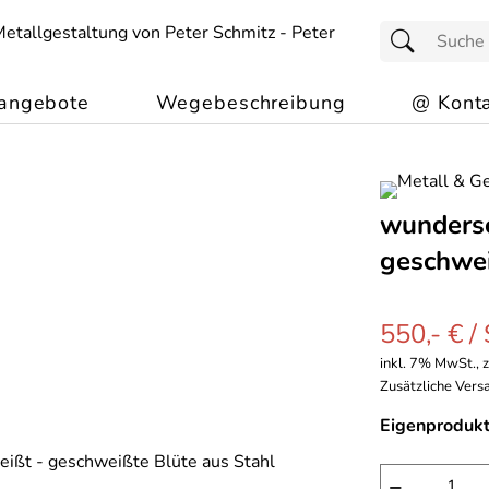
angebote
Wegebeschreibung
@ Konta
wundersc
geschwe
550,- € /
inkl. 7% MwSt., 
Zusätzliche Versa
Eigenprodukt
−