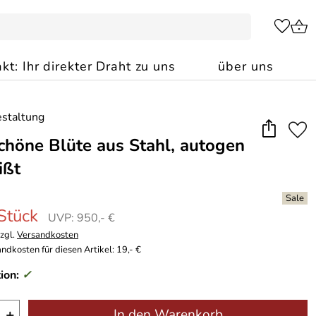
kt: Ihr direkter Draht zu uns
über uns
höne Blüte aus Stahl, autogen
ißt
 Stück
UVP: 950,- €
zzgl.
Versandkosten
ndkosten für diesen Artikel: 19,- €
ion:
✓
+
In den Warenkorb