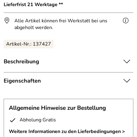
Lieferfrist 21 Werktage **
Alle Artikel können frei Werkstatt bei uns
abgeholt werden.
Artikel-Nr.: 137427
Beschreibung
Kleines handgeschmiedetes Vogelgitter.
Eigenschaften
Dieses Astgitter aus feuerverzinktem Stahl mit einem
gelaserten Vogel ist Schutz und Schmuck zugleich.
Fenstergitter
Rahmen aus 40x8mm Flachstahl,
Rundeisen konisch
Allgemeine Hinweise zur Bestellung
Äste:
handgeschmiedet
Füllung in Aststruktur aus konisch handgeschmiedeten
Abholung Gratis
Rundeisen,
Mindest
1 qm
Berechnungsm
Weitere Informationen zu den Lieferbedingungen >
mit 1 gelaserten Stahlvogel,