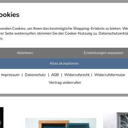
ookies
angebote
Wegebeschreibung
@ Konta
enden Cookies, um Ihnen das bestmögliche Shopping-Erlebnis zu bieten. We
rer Seite weitersurfen, stimmen Sie der Cookie-Nutzung zu. Datenschutzerklä
u.
tter und Schiebe Rolläden
(612 Artikel)
Ablehnen
Einstellungen anpassen
Alles akzeptieren
Lichtschachtabdeckungen, Kellerschachtabdeckungen
Fenstergitter und Gitter
Schiebe Rolläden
Impressum
Datenschutz
AGB
Widerrufsrecht
Widerrufsformular
Vertrag widerrufen