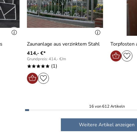
us
Zaunanlage aus verzinktem Stahl
Torpfosten
414,- €*
Grundpreis: 414,- €/m
(1)
*****
16 von 612 Artikeln
Weitere Artikel anzeigen