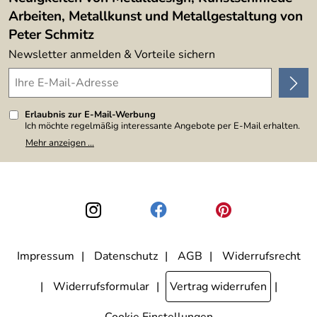
Arbeiten, Metallkunst und Metallgestaltung von
Peter Schmitz
Newsletter anmelden & Vorteile sichern
Erlaubnis zur E-Mail-Werbung
Ich möchte regelmäßig interessante Angebote per E-Mail erhalten.
Meine E-Mail-Adresse wird nicht an andere Unternehmen
Mehr anzeigen ...
weitergegeben. Zu statistischen Zwecken wird in anonymer Form
ausgewertet, welche Links im Newsletter geklickt werden. Dabei ist
nicht erkennbar, welche konkrete Person geklickt hat. Diese
Einwilligung zur Nutzung meiner E-Mail-Adresse für Werbezwecke
kann ich jederzeit mit Wirkung für die Zukunft widerrufen, indem ich
den Link "Abmelden" am Ende des Newsletters anklicke. Die
Datenschutzerklärung
habe ich zur Kenntnis genommen.
Impressum
Datenschutz
AGB
Widerrufsrecht
Widerrufsformular
Vertrag widerrufen
Cookie Einstellungen