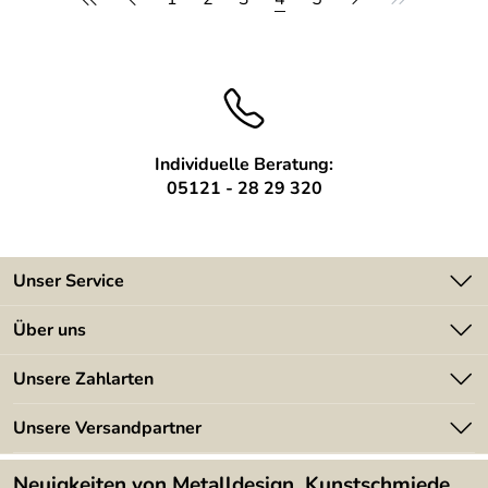
Individuelle Beratung:
05121 - 28 29 320
Unser Service
Kontakt
Über uns
Batterieverordnung
Angebote
Unsere Zahlarten
Kundeninformationen
Made in Germany
Newsletter
Unsere Versandpartner
Kundenbewertungen (394)
Lieferbedingungen
4,9/5
*****
Neuigkeiten von Metalldesign, Kunstschmiede