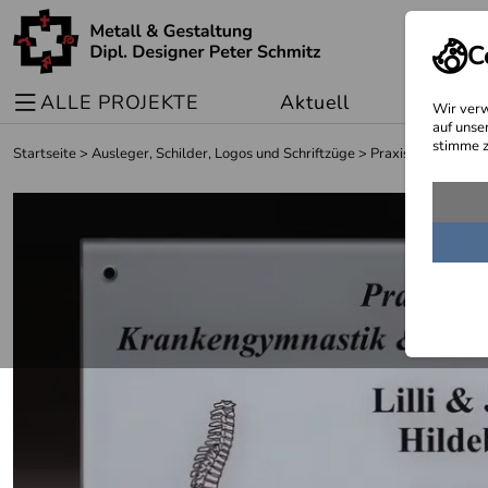
C
ALLE PROJEKTE
Aktuell
Sonder
Wir verw
auf unse
stimme z
Startseite
>
Ausleger, Schilder, Logos und Schriftzüge
>
Praxisschilder