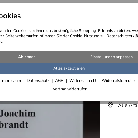
ookies
angebote
Wegebeschreibung
@ Konta
enden Cookies, um Ihnen das bestmögliche Shopping-Erlebnis zu bieten. We
rer Seite weitersurfen, stimmen Sie der Cookie-Nutzung zu. Datenschutzerklä
u.
Ablehnen
Einstellungen anpassen
Alles akzeptieren
Werbesch
Impressum
Datenschutz
AGB
Widerrufsrecht
Widerrufsformular
Lieferfrist 2
Vertrag widerrufen
Alle Art