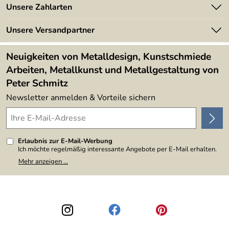
Angebote
Unsere Zahlarten
Kundeninformationen
Made in Germany
Newsletter
Unsere Versandpartner
Kundenbewertungen (394)
Lieferbedingungen
4,9/5
*****
Neuigkeiten von Metalldesign, Kunstschmiede
Arbeiten, Metallkunst und Metallgestaltung von
Peter Schmitz
Newsletter anmelden & Vorteile sichern
Erlaubnis zur E-Mail-Werbung
Ich möchte regelmäßig interessante Angebote per E-Mail erhalten.
Meine E-Mail-Adresse wird nicht an andere Unternehmen
Mehr anzeigen ...
weitergegeben. Zu statistischen Zwecken wird in anonymer Form
ausgewertet, welche Links im Newsletter geklickt werden. Dabei ist
nicht erkennbar, welche konkrete Person geklickt hat. Diese
Einwilligung zur Nutzung meiner E-Mail-Adresse für Werbezwecke
kann ich jederzeit mit Wirkung für die Zukunft widerrufen, indem ich
den Link "Abmelden" am Ende des Newsletters anklicke. Die
Datenschutzerklärung
habe ich zur Kenntnis genommen.