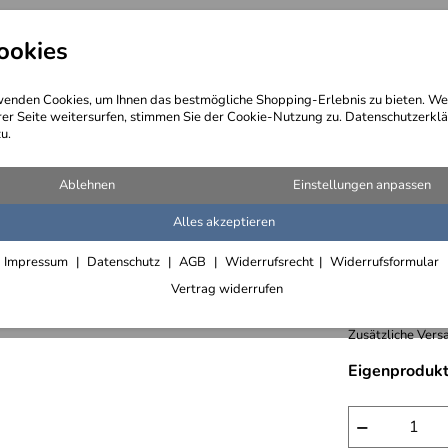
ookies
angebote
Wegebeschreibung
@ Konta
enden Cookies, um Ihnen das bestmögliche Shopping-Erlebnis zu bieten. We
rer Seite weitersurfen, stimmen Sie der Cookie-Nutzung zu. Datenschutzerklä
u.
pturen aus Rundstahl oder Runddraht
Ablehnen
Einstellungen anpassen
Alles akzeptieren
Skulptur
Impressum
Datenschutz
AGB
Widerrufsrecht
Widerrufsformular
990,- € /
Vertrag widerrufen
inkl. 7% MwSt., 
Zusätzliche Versa
Eigenprodukt
−