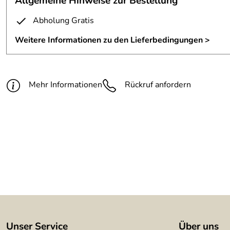
Allgemeine Hinweise zur Bestellung
Material:
2mm Stahldraht
Abholung Gratis
Oberfläche:
angerostet, klar lackiert
Weitere Informationen zu den Lieferbedingungen >
Länge:
100 cm
Mehr Informationen
Rückruf anfordern
Unser Service
Über uns