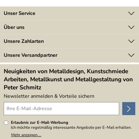
Unser Service
Kontakt
Über uns
Batterieverordnung
Angebote
Unsere Zahlarten
Kundeninformationen
Made in Germany
Newsletter
Unsere Versandpartner
Kundenbewertungen (394)
Lieferbedingungen
4,9/5
*****
Neuigkeiten von Metalldesign, Kunstschmiede
Arbeiten, Metallkunst und Metallgestaltung von
Peter Schmitz
Newsletter anmelden & Vorteile sichern
Erlaubnis zur E-Mail-Werbung
Ich möchte regelmäßig interessante Angebote per E-Mail erhalten.
Meine E-Mail-Adresse wird nicht an andere Unternehmen
Mehr anzeigen ...
weitergegeben. Zu statistischen Zwecken wird in anonymer Form