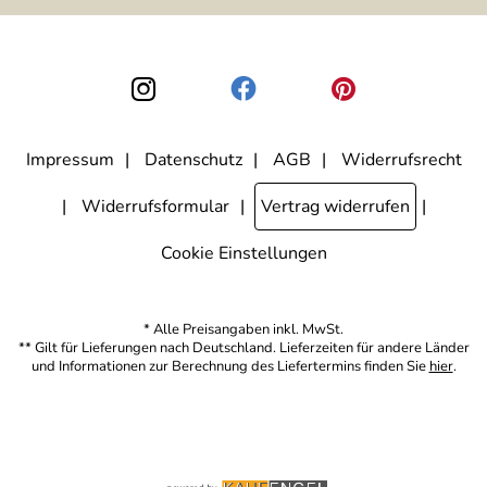
ausgewertet, welche Links im Newsletter geklickt werden. Dabei ist
nicht erkennbar, welche konkrete Person geklickt hat. Diese
Einwilligung zur Nutzung meiner E-Mail-Adresse für Werbezwecke
kann ich jederzeit mit Wirkung für die Zukunft widerrufen, indem ich
den Link "Abmelden" am Ende des Newsletters anklicke. Die
Datenschutzerklärung
habe ich zur Kenntnis genommen.
Impressum
Datenschutz
AGB
Widerrufsrecht
Widerrufsformular
Vertrag widerrufen
Cookie Einstellungen
* Alle Preisangaben inkl. MwSt.
** Gilt für Lieferungen nach Deutschland. Lieferzeiten für andere Länder
und Informationen zur Berechnung des Liefertermins finden Sie
hier
.