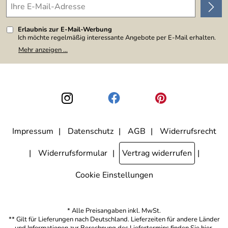
Erlaubnis zur E-Mail-Werbung
Ich möchte regelmäßig interessante Angebote per E-Mail erhalten.
Meine E-Mail-Adresse wird nicht an andere Unternehmen
Mehr anzeigen ...
weitergegeben. Zu statistischen Zwecken wird in anonymer Form
ausgewertet, welche Links im Newsletter geklickt werden. Dabei ist
nicht erkennbar, welche konkrete Person geklickt hat. Diese
Einwilligung zur Nutzung meiner E-Mail-Adresse für Werbezwecke
kann ich jederzeit mit Wirkung für die Zukunft widerrufen, indem ich
den Link "Abmelden" am Ende des Newsletters anklicke. Die
Datenschutzerklärung
habe ich zur Kenntnis genommen.
Impressum
Datenschutz
AGB
Widerrufsrecht
Widerrufsformular
Vertrag widerrufen
Cookie Einstellungen
* Alle Preisangaben inkl. MwSt.
** Gilt für Lieferungen nach Deutschland. Lieferzeiten für andere Länder
und Informationen zur Berechnung des Liefertermins finden Sie
hier
.