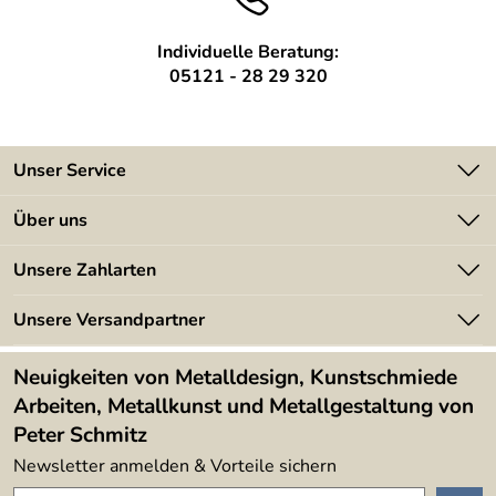
Wir können die Regale in Ihrer gewünschten Größe individuell, auch als
Montageanleitu
wird mitgeliefert
Einzelstück, anfertigen.
ng:
Individuelle Beratung:
05121 - 28 29 320
Unser Service
Kontakt
Über uns
Batterieverordnung
Angebote
Unsere Zahlarten
Kundeninformationen
Made in Germany
Newsletter
Unsere Versandpartner
Kundenbewertungen (394)
Lieferbedingungen
4,9/5
*****
Neuigkeiten von Metalldesign, Kunstschmiede
Arbeiten, Metallkunst und Metallgestaltung von
Peter Schmitz
Newsletter anmelden & Vorteile sichern