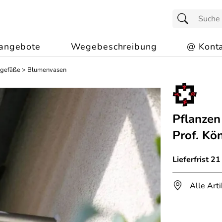
angebote
Wegebeschreibung
@ Konta
zgefäße
>
Blumenvasen
Pflanzen
Prof. Kö
Lieferfrist 2
Alle Art