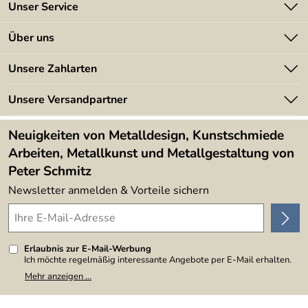
Unser Service
Kontakt
Über uns
Batterieverordnung
Angebote
Unsere Zahlarten
Kundeninformationen
Made in Germany
Newsletter
Unsere Versandpartner
Kundenbewertungen (394)
Lieferbedingungen
4,9/5
*****
Neuigkeiten von Metalldesign, Kunstschmiede
Arbeiten, Metallkunst und Metallgestaltung von
Peter Schmitz
Newsletter anmelden & Vorteile sichern
Erlaubnis zur E-Mail-Werbung
Ich möchte regelmäßig interessante Angebote per E-Mail erhalten.
Meine E-Mail-Adresse wird nicht an andere Unternehmen
Mehr anzeigen ...
weitergegeben. Zu statistischen Zwecken wird in anonymer Form
ausgewertet, welche Links im Newsletter geklickt werden. Dabei ist
nicht erkennbar, welche konkrete Person geklickt hat. Diese