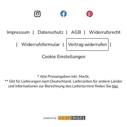
Einwilligung zur Nutzung meiner E-Mail-Adresse für Werbezwecke
kann ich jederzeit mit Wirkung für die Zukunft widerrufen, indem ich
den Link "Abmelden" am Ende des Newsletters anklicke. Die
Datenschutzerklärung
habe ich zur Kenntnis genommen.
Impressum
Datenschutz
AGB
Widerrufsrecht
Widerrufsformular
Vertrag widerrufen
Cookie Einstellungen
* Alle Preisangaben inkl. MwSt.
** Gilt für Lieferungen nach Deutschland. Lieferzeiten für andere Länder
und Informationen zur Berechnung des Liefertermins finden Sie
hier
.