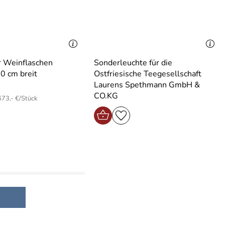
r Weinflaschen
Sonderleuchte für die
0 cm breit
Ostfriesische Teegesellschaft
Laurens Spethmann GmbH &
CO.KG
673,- €/Stück