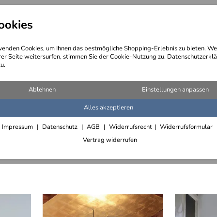
ookies
angebote
Wegebeschreibung
@ Konta
enden Cookies, um Ihnen das bestmögliche Shopping-Erlebnis zu bieten. We
rer Seite weitersurfen, stimmen Sie der Cookie-Nutzung zu. Datenschutzerklä
u.
 und Sonderleuchten
Ablehnen
Einstellungen anpassen
Alles akzeptieren
Knitter Leuchten mit vergoldeter Kupferfolie
Leuchten aus zusammengeschweißten Blechstücken
Spiralleuchte
Impressum
Datenschutz
AGB
Widerrufsrecht
Widerrufsformular
Vertrag widerrufen