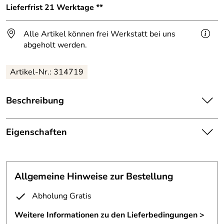
Lieferfrist 21 Werktage **
Alle Artikel können frei Werkstatt bei uns
abgeholt werden.
Artikel-Nr.: 314719
Beschreibung
Heizkörperverkleidung
aus Edelstahl in einem
Edelstahlrahmen.
Eigenschaften
Als Füllung dient eine umseitig gekantetes Edelstahl
Heizkörperverkleidung
Lochblech. Die Lochblechfüllung wird einfach in den
Rahmen eingehängt.
Füllung:
gerade Vierkantlöcher 1X1cm
Allgemeine Hinweise zur Bestellung
Rahmenmaße: 150X85 cm
Material:
Edelstahl
Abholung Gratis
Rahmenstärke: 3X3 cm
Rahmen sichtbar geschweißt, nicht geschliffen
Mindest
1 lfm
Weitere Informationen zu den Lieferbedingungen >
Material: V2A Edelstahl (1.43.01)
Berechnungsm