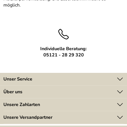
möglich.
Individuelle Beratung:
05121 - 28 29 320
Unser Service
Kontakt
Über uns
Batterieverordnung
Angebote
Unsere Zahlarten
Kundeninformationen
Made in Germany
Newsletter
Unsere Versandpartner
Kundenbewertungen (394)
Lieferbedingungen
4,9/5