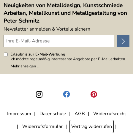
*****
Neuigkeiten von Metalldesign, Kunstschmiede
Arbeiten, Metallkunst und Metallgestaltung von
Peter Schmitz
Newsletter anmelden & Vorteile sichern
Erlaubnis zur E-Mail-Werbung
Ich möchte regelmäßig interessante Angebote per E-Mail erhalten.
Meine E-Mail-Adresse wird nicht an andere Unternehmen
Mehr anzeigen ...
weitergegeben. Zu statistischen Zwecken wird in anonymer Form
ausgewertet, welche Links im Newsletter geklickt werden. Dabei ist
nicht erkennbar, welche konkrete Person geklickt hat. Diese
Einwilligung zur Nutzung meiner E-Mail-Adresse für Werbezwecke
kann ich jederzeit mit Wirkung für die Zukunft widerrufen, indem ich
den Link "Abmelden" am Ende des Newsletters anklicke. Die
Datenschutzerklärung
habe ich zur Kenntnis genommen.
Impressum
Datenschutz
AGB
Widerrufsrecht
Widerrufsformular
Vertrag widerrufen